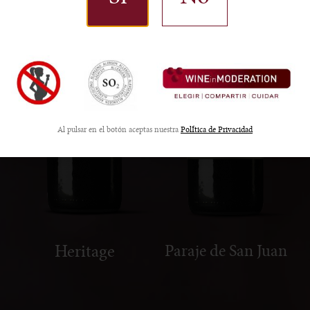
Al pulsar en el botón aceptas nuestra
PolÍtica de Privacidad
Heritage
Paraje de San Juan