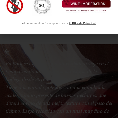
todo mucha fruta, con ligero toque mineral.
Descargar ficha en PDF
Al pulsar en el botón aceptas nuestra
PolÍtica de Privacidad
Download PDF file
En boca se expresa como un verdadero viaje en el
tiempo, en donde se aprecia la historia de la
bodega desde 2016 hasta 2020.
Tiene una entrada potente, con una equilibrada
acidez, tanino presente de buenas hechuras, que
dotará al vino de una mejor textura con el paso del
tiempo. Largo recorrido con un ﬁnal muy ﬁno de