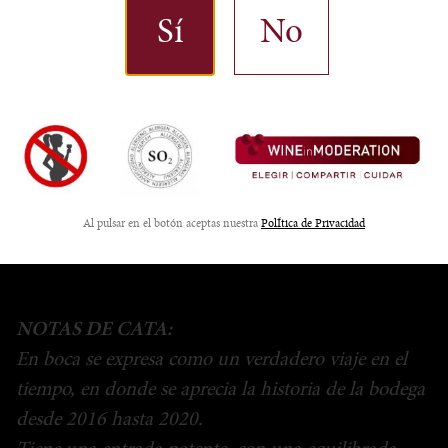
mucha fruta, con ligero toque mineral.
Sí
No
160,00
€
Añadir al carrito
Al pulsar en el botón aceptas nuestra
PolÍtica de Privacidad
Categoría
Atelier
NOTAS DE CATA:
En boca se expresa como un verdadero viaje en el
tiempo, en donde se aprecia la historia de la bodega
desde 2016 hasta 2020.